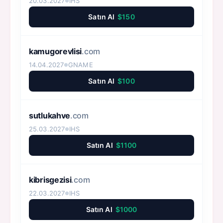
20.03.2027
IHS
●
Satın Al
$150
kamugorevlisi
.com
14.04.2027
GNAME
●
Satın Al
$100
sutlukahve
.com
25.03.2027
IHS
●
Satın Al
$1100
kibrisgezisi
.com
22.03.2027
IHS
●
Satın Al
$1000