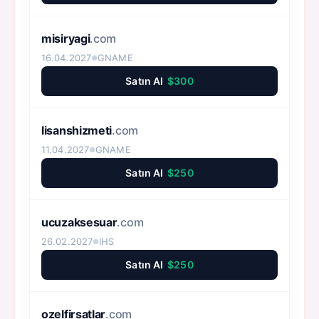
misiryagi
.com
16.04.2027
GNAME
●
Satın Al
$300
lisanshizmeti
.com
11.04.2027
GNAME
●
Satın Al
$250
ucuzaksesuar
.com
26.02.2027
IHS
●
Satın Al
$250
ozelfirsatlar
.com