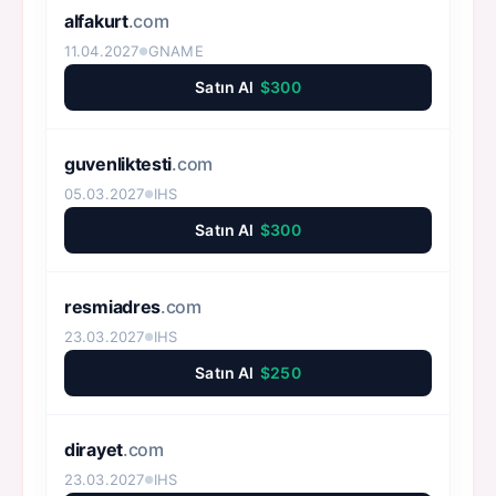
alfakurt
.com
11.04.2027
GNAME
●
Satın Al
$300
guvenliktesti
.com
05.03.2027
IHS
●
Satın Al
$300
resmiadres
.com
23.03.2027
IHS
●
Satın Al
$250
dirayet
.com
23.03.2027
IHS
●