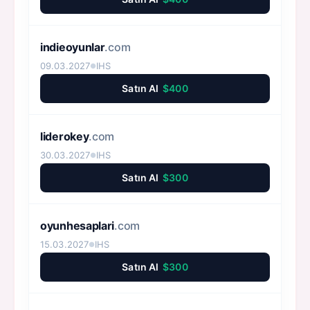
indieoyunlar
.com
09.03.2027
IHS
●
Satın Al
$400
liderokey
.com
30.03.2027
IHS
●
Satın Al
$300
oyunhesaplari
.com
15.03.2027
IHS
●
Satın Al
$300