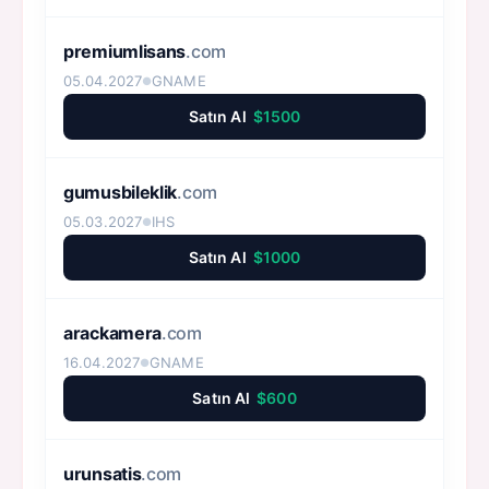
premiumlisans
.com
05.04.2027
GNAME
●
Satın Al
$1500
gumusbileklik
.com
05.03.2027
IHS
●
Satın Al
$1000
arackamera
.com
16.04.2027
GNAME
●
Satın Al
$600
urunsatis
.com