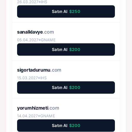
26.03.2027
IHS
●
Satın Al
$250
sanalklavye
.com
05.04.2027
GNAME
●
Satın Al
$200
sigortadurumu
.com
15.03.2027
IHS
●
Satın Al
$200
yorumhizmeti
.com
14.04.2027
GNAME
●
Satın Al
$200