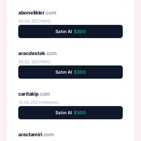
abonelikler
.com
04.04.2027
IHS
●
Satın Al
$300
aracdestek
.com
26.02.2027
IHS
●
Satın Al
$300
caritakip
.com
10.04.2027
GNAME
●
Satın Al
$300
aractamiri
.com