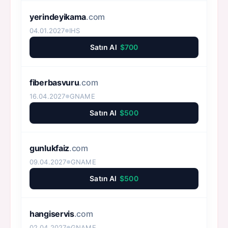
yerindeyikama
.com
04.01.2027
IHS
●
Satın Al
$700
fiberbasvuru
.com
16.04.2027
GNAME
●
Satın Al
$500
gunlukfaiz
.com
09.04.2027
GNAME
●
Satın Al
$500
hangiservis
.com
02.04.2027
GNAME
●