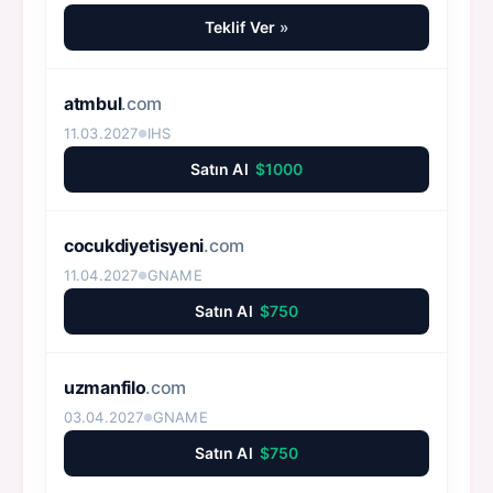
Teklif Ver
»
atmbul
.com
11.03.2027
IHS
●
Satın Al
$1000
cocukdiyetisyeni
.com
11.04.2027
GNAME
●
Satın Al
$750
uzmanfilo
.com
03.04.2027
GNAME
●
Satın Al
$750