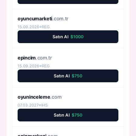
oyuncumarketi
.com.tr
15.09.2026
REG
●
Satın Al
$1000
epincim
.com.tr
15.09.2026
REG
●
Satın Al
$750
oyuninceleme
.com
07.03.2027
IHS
●
Satın Al
$750