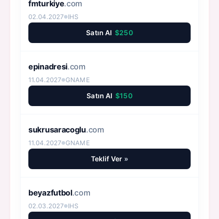
fmturkiye
.com
02.04.2027
IHS
●
Satın Al
$250
epinadresi
.com
11.04.2027
GNAME
●
Satın Al
$150
sukrusaracoglu
.com
11.04.2027
GNAME
●
Teklif Ver
»
beyazfutbol
.com
02.03.2027
IHS
●