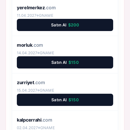
yerelmerkez
.com
11.04.2027
GNAME
●
Satın Al
$200
morluk
.com
14.04.2027
GNAME
●
Satın Al
$150
zurriyet
.com
15.04.2027
GNAME
●
Satın Al
$150
kalpcerrahi
.com
02.04.2027
GNAME
●