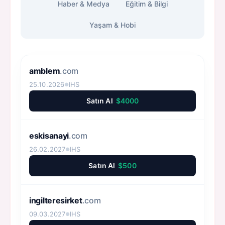
Haber & Medya
Eğitim & Bilgi
Yaşam & Hobi
amblem
.com
25.10.2026
IHS
●
Satın Al
$4000
eskisanayi
.com
26.02.2027
IHS
●
Satın Al
$500
ingilteresirket
.com
09.03.2027
IHS
●