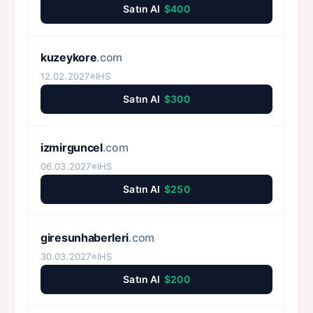
Satın Al
$400
kuzeykore
.com
12.02.2027
IHS
●
Satın Al
$300
izmirguncel
.com
06.03.2027
IHS
●
Satın Al
$250
giresunhaberleri
.com
30.03.2027
IHS
●
Satın Al
$200