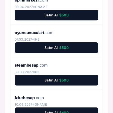
epinmerkezi
.com
09.04.2027
GNAME
●
Satın Al
$500
oyunsunuculari
.com
07.03.2027
IHS
●
Satın Al
$500
steamhesap
.com
30.03.2027
IHS
●
Satın Al
$500
fakehesap
.com
10.04.2027
GNAME
●
Satın Al
$400