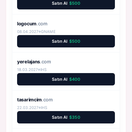
Satın Al
$500
logocum
.com
08.04.2027
GNAME
●
Satın Al
$500
yerelajans
.com
18.03.2027
IHS
●
Satın Al
$400
tasarimcim
.com
22.03.2027
IHS
●
Satın Al
$350