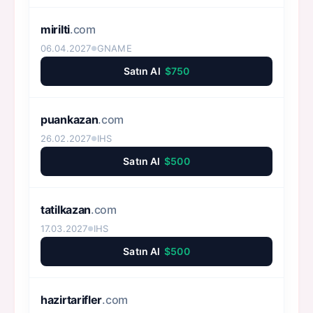
mirilti
.com
06.04.2027
GNAME
●
Satın Al
$750
puankazan
.com
26.02.2027
IHS
●
Satın Al
$500
tatilkazan
.com
17.03.2027
IHS
●
Satın Al
$500
hazirtarifler
.com