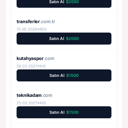
Satın Al
$2000
transferler
.com.tr
15.09.2026
REG
●
Satın Al
$2000
kutahyaspor
.com
26.03.2027
IHS
●
Satın Al
$1500
teknikadam
.com
25.03.2027
IHS
●
Satın Al
$1500