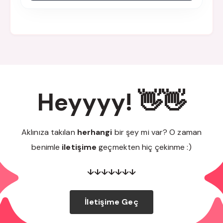
Heyyyy! 👋👋
Aklınıza takılan
herhangi
bir şey mi var? O zaman
benimle
iletişime
geçmekten hiç çekinme :)
↓↓↓↓↓↓↓
İletişime Geç