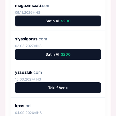
magazinsaati
.com
09.11.2026
IHS
●
Satın Al
$200
siyasigorus
.com
03.03.2027
IHS
●
Satın Al
$200
yzsozluk
.com
15.03.2027
IHS
●
Teklif Ver
»
kpss
.net
04.09.2026
IHS
●