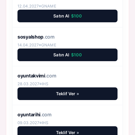
12.04.2027
GNAME
●
Satın Al
$100
sosyalshop
.com
14.04.2027
GNAME
●
Satın Al
$100
oyuntakvimi
.com
28.03.2027
IHS
●
Teklif Ver
»
oyuntarihi
.com
09.03.2027
IHS
●
Teklif Ver
»