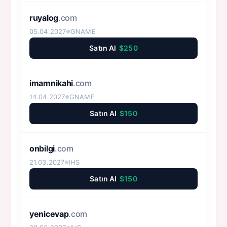
ruyalog
.com
05.04.2027
GNAME
●
Satın Al
$250
imamnikahi
.com
14.04.2027
GNAME
●
Satın Al
$150
onbilgi
.com
21.03.2027
IHS
●
Satın Al
$150
yenicevap
.com