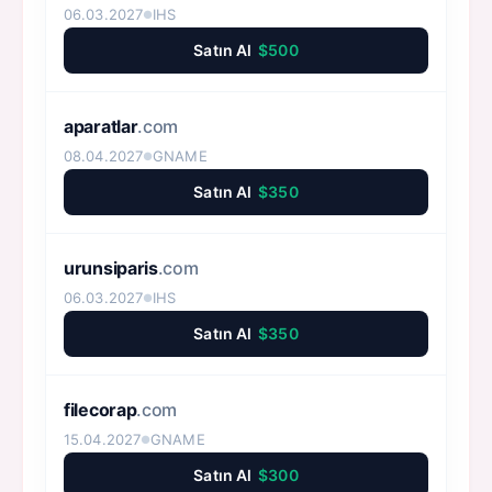
06.03.2027
IHS
●
Satın Al
$500
aparatlar
.com
08.04.2027
GNAME
●
Satın Al
$350
urunsiparis
.com
06.03.2027
IHS
●
Satın Al
$350
filecorap
.com
15.04.2027
GNAME
●
Satın Al
$300