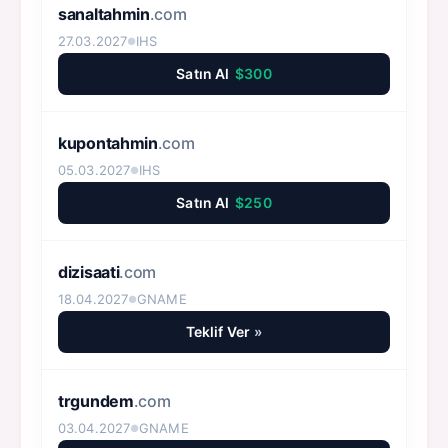
sanaltahmin
.com
27.03.2027
IHS
●
Satın Al
$300
kupontahmin
.com
05.03.2027
IHS
●
Satın Al
$250
dizisaati
.com
18.04.2027
GNAME
●
Teklif Ver
»
trgundem
.com
03.04.2027
GNAME
●