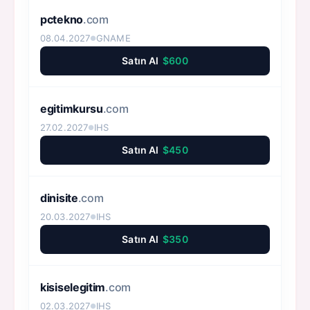
pctekno
.com
08.04.2027
GNAME
●
Satın Al
$600
egitimkursu
.com
27.02.2027
IHS
●
Satın Al
$450
dinisite
.com
20.03.2027
IHS
●
Satın Al
$350
kisiselegitim
.com
02.03.2027
IHS
●