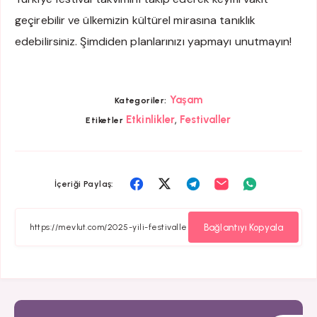
geçirebilir ve ülkemizin kültürel mirasına tanıklık
edebilirsiniz. Şimdiden planlarınızı yapmayı unutmayın!
Yaşam
Kategoriler:
,
Etkinlikler
Festivaller
Etiketler
Facebook
Twitter
Telegram
Email
Whatsapp
İçeriği Paylaş:
ile
ile
ile
ile
ile
paylaş
paylaş
paylaş
paylaş
paylaş
Bağlantıyı Kopyala